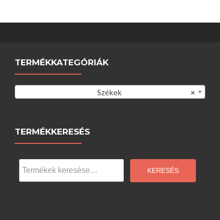
TERMÉKKATEGÓRIÁK
Székek
×
TERMÉKKERESÉS
Keresés
a
KERESÉS
következőre: