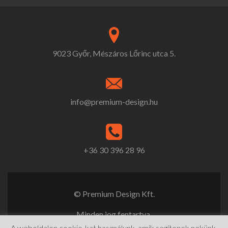
9023 Győr, Mészáros Lőrinc utca 5.
info@premium-design.hu
+36 30 396 28 96
© Premium Design Kft.
Minden jog fentartva.
A weboldalon cookie-kat használunk, amik segítenek nekünk,