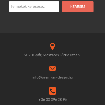
Keresés
a
KERESÉS
következőre:
9023 Győr, Mészáros Lőrinc utca 5.
info@premium-design.hu
+36 30 396 28 96