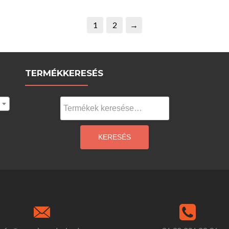
1
2
→
TERMÉKKERESÉS
Keresés
a
következőre:
KERESÉS