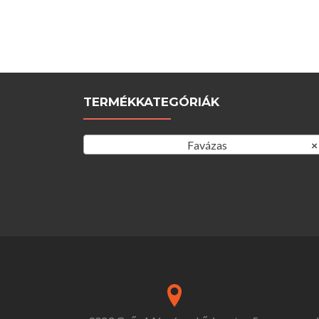
TERMÉKKATEGÓRIÁK
Favázas
×