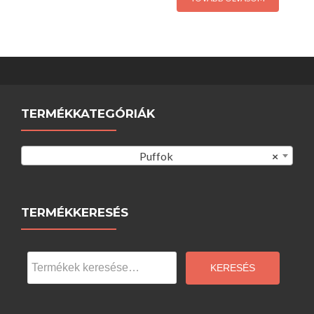
TERMÉKKATEGÓRIÁK
Puffok
×
TERMÉKKERESÉS
Keresés
a
KERESÉS
következőre: