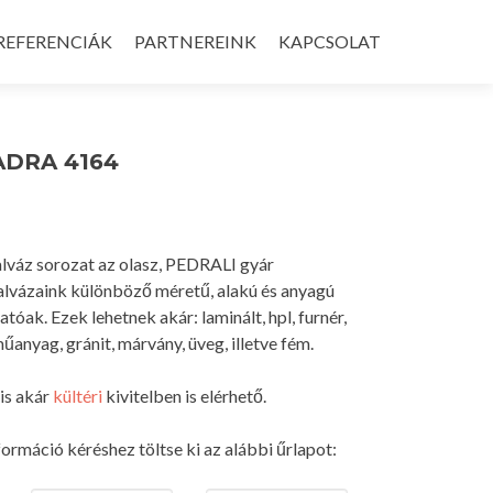
REFERENCIÁK
PARTNEREINK
KAPCSOLAT
ADRA 4164
lváz sorozat az olasz, PEDRALI gyár
talvázaink különböző méretű, alakú és anyagú
óak. Ezek lehetnek akár: laminált, hpl, furnér,
űanyag, gránit, márvány, üveg, illetve fém.
is akár
kültéri
kivitelben is elérhető.
formáció kéréshez töltse ki az alábbi űrlapot: