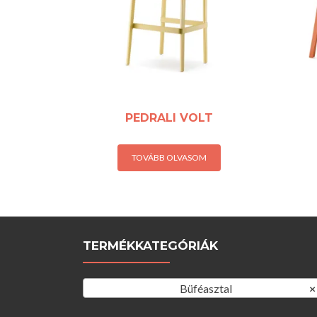
PEDRALI VOLT
TOVÁBB OLVASOM
TERMÉKKATEGÓRIÁK
Büféasztal
×