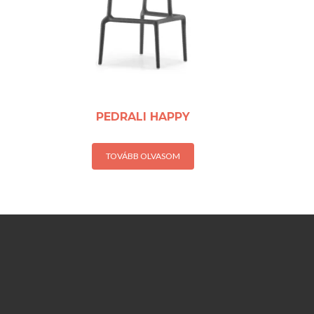
PEDRALI HAPPY
TOVÁBB OLVASOM