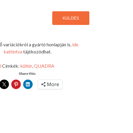
KÜLDÉS
 variációkról a gyártó honlapján is,
ide
kattintva
tájékozódhat.
l
Címkék:
kültér
,
QUADRA
Share this:
More