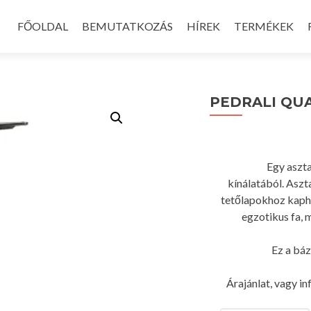
Skip
to
FŐOLDAL
BEMUTATKOZÁS
HÍREK
TERMÉKEK
content
PEDRALI QU
Egy aszta
kínálatából. Asz
tetőlapokhoz kaphat
egzotikus fa, m
Ez a báz
Árajánlat, vagy in