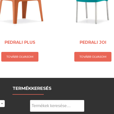
PEDRALI PLUS
PEDRALI JOI
TOVÁBB OLVASOM
TOVÁBB OLVASOM
TERMÉKKERESÉS
Keresés
a
következőre: