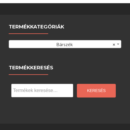
TERMÉKKATEGÓRIÁK
Bárszék
×
TERMÉKKERESÉS
Keresés
a
KERESÉS
következőre: