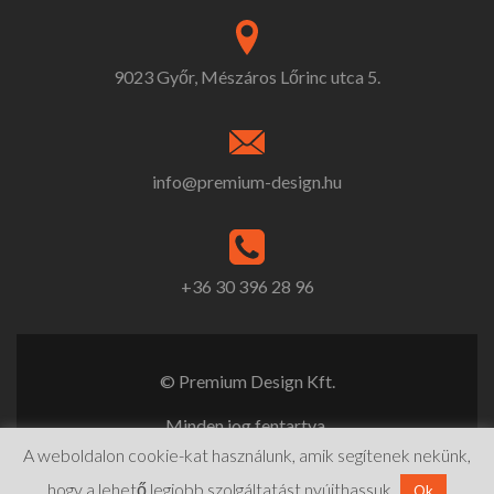
9023 Győr, Mészáros Lőrinc utca 5.
info@premium-design.hu
+36 30 396 28 96
© Premium Design Kft.
Minden jog fentartva.
A weboldalon cookie-kat használunk, amik segítenek nekünk,
Cookie szabályzat
hogy a lehető legjobb szolgáltatást nyújthassuk.
Ok