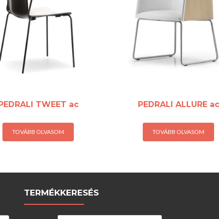
PEDRALI TWEET ac
PEDRALI ALLURE a
TOVÁBB OLVASOM
TOVÁBB OLVASOM
TERMÉKKERESÉS