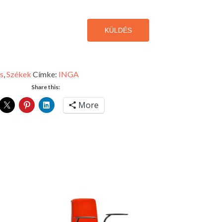
KÜLDÉS
s
,
Székek
Címke:
INGA
Share this:
More