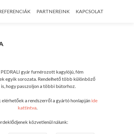
REFERENCIÁK
PARTNEREINK
KAPCSOLAT
A
sz PEDRALI gyár furnérozott kagylójú, fém
ek egyik sorozata. Rendelhető több különböző
 is, hogy passzoljon a többi bútorhoz.
 elérhetőek a rendszerről a gyártó honlapján
ide
kattintva
.
rdeklődjenek közvetlenül nálunk: