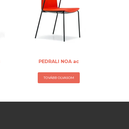
c
PEDRALI NOA ac
TOVÁBB OLVASOM