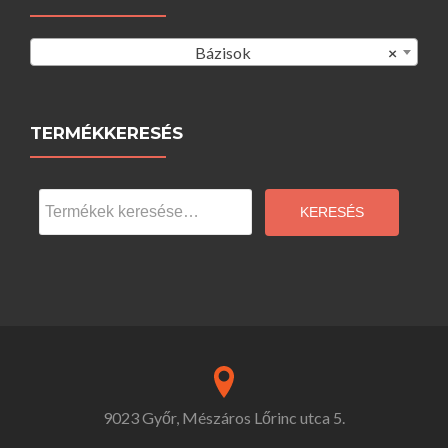
Bázisok
×
TERMÉKKERESÉS
Keresés
a
KERESÉS
következőre:
9023 Győr, Mészáros Lőrinc utca 5.