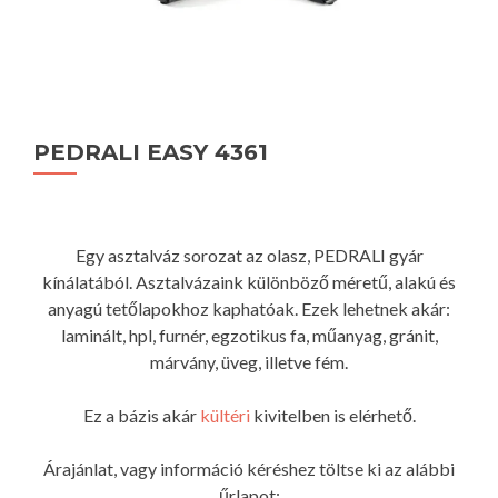
PEDRALI EASY 4361
Egy asztalváz sorozat az olasz, PEDRALI gyár
kínálatából. Asztalvázaink különböző méretű, alakú és
anyagú tetőlapokhoz kaphatóak. Ezek lehetnek akár:
laminált, hpl, furnér, egzotikus fa, műanyag, gránit,
márvány, üveg, illetve fém.
Ez a bázis akár
kültéri
kivitelben is elérhető.
Árajánlat, vagy információ kéréshez töltse ki az alábbi
űrlapot: