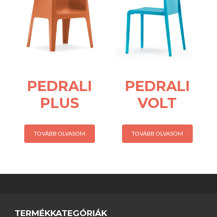
PEDRALI
PEDRALI
PLUS
VOLT
TOVÁBB OLVASOM
TOVÁBB OLVASOM
TERMÉKKATEGÓRIÁK