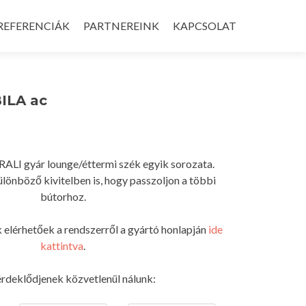
REFERENCIÁK
PARTNEREINK
KAPCSOLAT
ILA ac
DRALI gyár lounge/éttermi szék egyik sorozata.
lönböző kivitelben is, hogy passzoljon a többi
bútorhoz.
 elérhetőek a rendszerről a gyártó honlapján
ide
kattintva
.
rdeklődjenek közvetlenül nálunk: