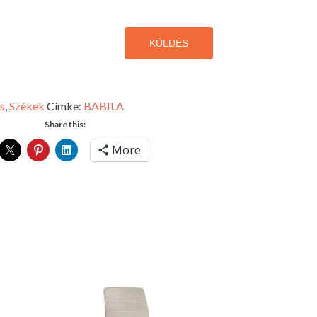
KÜLDÉS
s
,
Székek
Címke:
BABILA
Share this:
More