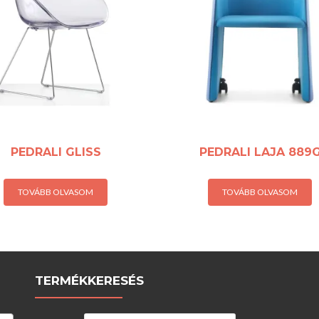
PEDRALI GLISS
PEDRALI LAJA 889
TOVÁBB OLVASOM
TOVÁBB OLVASOM
TERMÉKKERESÉS