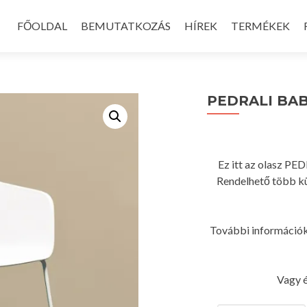
Skip
to
FŐOLDAL
BEMUTATKOZÁS
HÍREK
TERMÉKEK
content
PEDRALI BAB
Ez itt az olasz PE
Rendelhető több kü
További információk
Vagy é