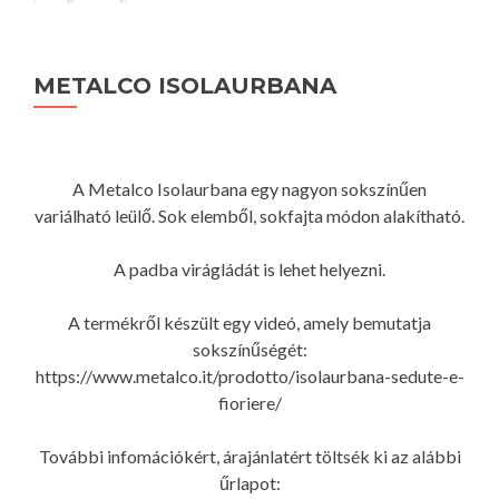
METALCO ISOLAURBANA
A Metalco Isolaurbana egy nagyon sokszínűen
variálható leülő. Sok elemből, sokfajta módon alakítható.
A padba virágládát is lehet helyezni.
A termékről készült egy videó, amely bemutatja
sokszínűségét:
https://www.metalco.it/prodotto/isolaurbana-sedute-e-
fioriere/
További infomációkért, árajánlatért töltsék ki az alábbi
űrlapot: