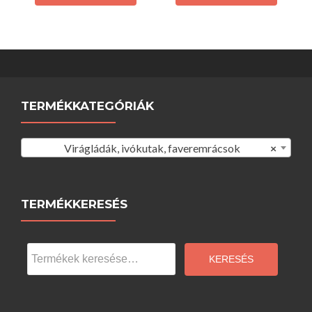
TERMÉKKATEGÓRIÁK
Virágládák, ivókutak, faveremrácsok
×
TERMÉKKERESÉS
Keresés
a
KERESÉS
következőre: