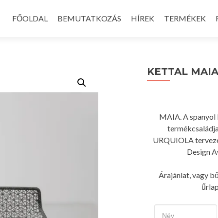
Skip
to
FŐOLDAL
BEMUTATKOZÁS
HÍREK
TERMÉKEK
content
KETTAL MAIA
MAIA. A spanyol 
termékcsaládja
URQUIOLA tervezett
Design A
Árajánlat, vagy b
űrla