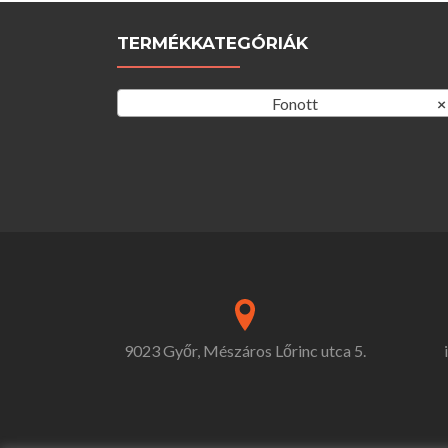
TERMÉKKATEGÓRIÁK
Fonott
×
9023 Győr, Mészáros Lőrinc utca 5.