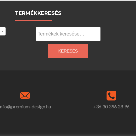
TERMÉKKERESÉS
Keresés
a
következőre:
KERESÉS
info@premium-design.hu
+36 30 396 28 96