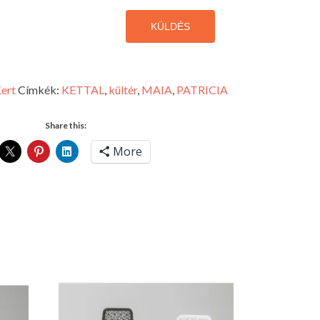
KÜLDÉS
ert
Címkék:
KETTAL
,
kültér
,
MAIA
,
PATRICIA
Share this:
More