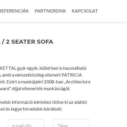
REFERENCIÁK
PARTNEREINK
KAPCSOLAT
 / 2 SEATER SOFA
KETTAL gyár egyik, kültérben is használható
, amit a nemzetközileg elismert PATRICIA
. Ezért a munkájáért 2008-ban „Architecture
ward” díjjal elismerték munkásságát.
ővebb információ kéréshez töltse ki az alábbi
pot és tegye fel nekünk kérdését: