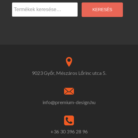
Keresés
a
KERESÉS
következőre:
9023 Győr, Mészáros Lőrinc utca 5.
info@premium-design.hu
+36 30 396 28 96