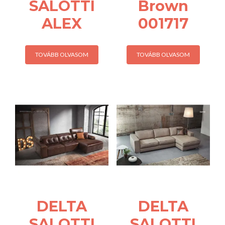
SALOTTI
Brown
ALEX
001717
TOVÁBB OLVASOM
TOVÁBB OLVASOM
DELTA
DELTA
SALOTTI
SALOTTI