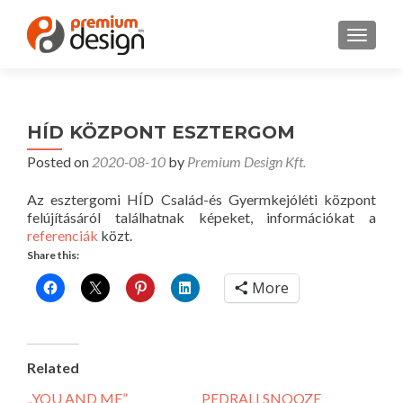
TOGGL
HÍD KÖZPONT ESZTERGOM
Posted on
2020-08-10
by
Premium Design Kft.
Az esztergomi HÍD Család-és Gyermkejóléti központ
felújításáról találhatnak képeket, információkat a
referenciák
közt.
Share this:
More
Related
„YOU AND ME”
PEDRALI SNOOZE