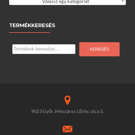
Válassz egy kategóriát
TERMÉKKERESÉS
Keresés
a
KERESÉS
következőre:
9023 Győr, Mészáros Lőrinc utca 5.