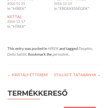
2016-11-21
2016-12-13
In "HÍREK"
In "ÉRDEKESSÉGEK"
KETTAL
2016-12-17
In "HÍREK"
This entry was posted in
HÍREK
and tagged
Dauphin
,
Delta Salotti
. Bookmark the
permalink
.
Post
←
KRISTÁLY ÉTTEREM
STILL KFT. TATABÁNYA
→
navigation
TERMÉKKERESŐ
Keresés