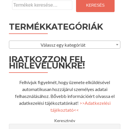
a
KERESÉS
következőre:
TERMÉKKATEGÓRIÁK
Válassz egy kategóriát
IRATKOZZON FEL
HÍRLEVELÜNKRE!
Felhívjuk figyelmét, hogy üzenete elküldésével
automatikusan hozzájárul személyes adatai
felhasználásához. Bővebb információért olvassa el
adatkezelési tájékoztatónkat!
>>Adatkezelési
tájékoztató<<
Keresztnév