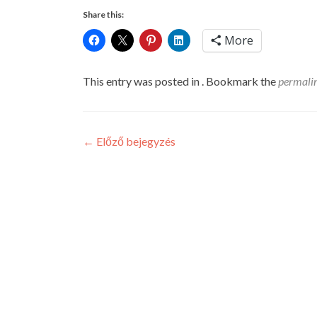
Share this:
More
This entry was posted in . Bookmark the
permali
Post
←
Előző bejegyzés
navigation