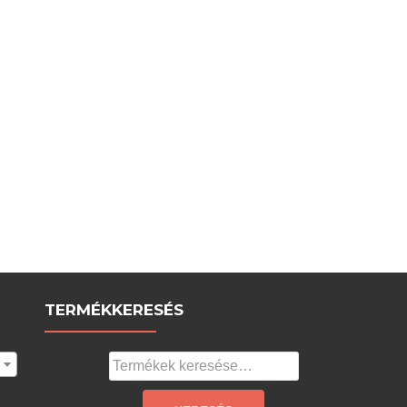
TERMÉKKERESÉS
Keresés
a
következőre: