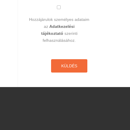
Hozzájárulok személyes adataim
az
Adatkezelési
tájékoztató
szerinti
felhasználásához.
KÜLDÉS