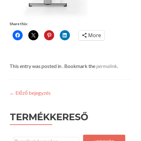
Share this:
More
This entry was posted in . Bookmark the
permalink
.
Post
←
Előző bejegyzés
navigation
TERMÉKKERESŐ
Keresés