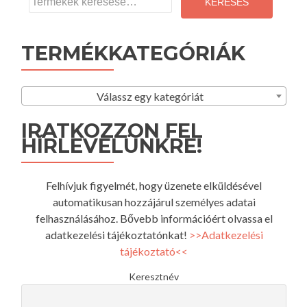
a
KERESÉS
következőre:
TERMÉKKATEGÓRIÁK
Válassz egy kategóriát
IRATKOZZON FEL
HÍRLEVELÜNKRE!
Felhívjuk figyelmét, hogy üzenete elküldésével
automatikusan hozzájárul személyes adatai
felhasználásához. Bővebb információért olvassa el
adatkezelési tájékoztatónkat!
>>Adatkezelési
tájékoztató<<
Keresztnév