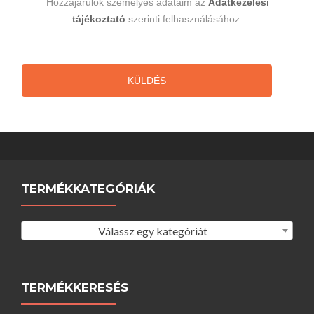
Hozzájárulok személyes adataim az
Adatkezelési
tájékoztató
szerinti felhasználásához.
KÜLDÉS
TERMÉKKATEGÓRIÁK
Válassz egy kategóriát
TERMÉKKERESÉS