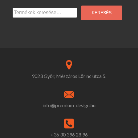
Keresés
a
KERESÉS
következőre:
9023 Győr, Mészáros Lőrinc utca 5.
info@premium-design.hu
+36 30 396 28 96