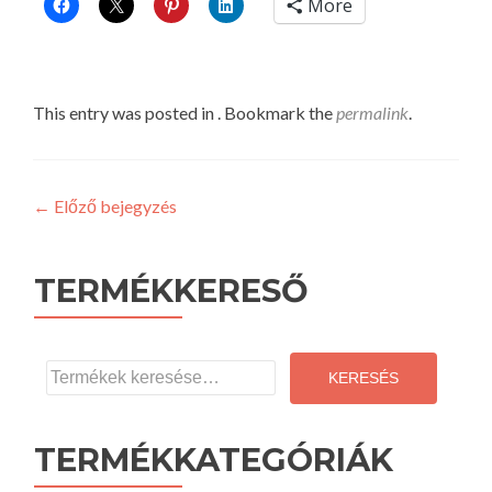
More
This entry was posted in . Bookmark the
permalink
.
Post
←
Előző bejegyzés
navigation
TERMÉKKERESŐ
Keresés
a
KERESÉS
következőre:
TERMÉKKATEGÓRIÁK