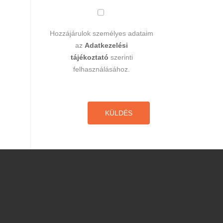
Hozzájárulok személyes adataim
az
Adatkezelési
tájékoztató
szerinti
felhasználásához.
KÜLDÉS