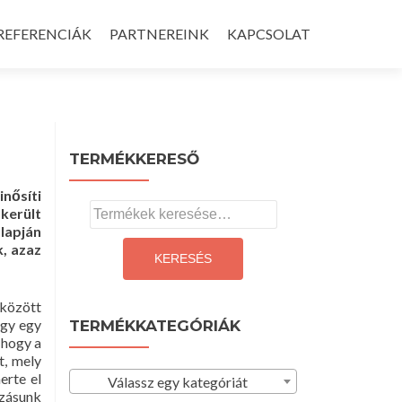
REFERENCIÁK
PARTNEREINK
KAPCSOLAT
TERMÉKKERESŐ
nősíti
Keresés
 került
lapján
a
k, azaz
következőre:
KERESÉS
között
ogy egy
TERMÉKKATEGÓRIÁK
 hogy a
t, mely
erte el
Válassz egy kategóriát
ozásunk