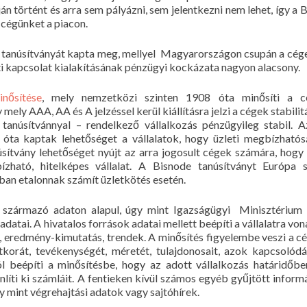
 történt és arra sem pályázni, sem jelentkezni nem lehet, így a 
 cégünket a piacon.
 tanúsítványát kapta meg, mellyel Magyarországon csupán a cé
leti kapcsolat kialakításának pénzügyi kockázata nagyon alacsony.
nősítése
, mely
nemzetközi szinten 1908 óta minősíti a c
ly AAA, AA és A jelzéssel kerül kiállításra jelzi a cégek stabilitá
e tanúsítvánnyal – rendelkező vállalkozás pénzügyileg stabil.
óta kaptak lehetőséget a vállalatok, hogy üzleti megbízható
sítvány lehetőséget nyújt az arra jogosult cégek számára, hog
ható, hitelképes vállalat. A Bisnode tanúsítványt Európa 
ban etalonnak számít üzletkötés esetén.
 származó adaton alapul, úgy mint Igazságügyi Minisztérium 
atai. A hivatalos források adatai mellett beépíti a vállalatra vo
 eredmény-kimutatás, trendek. A minősítés figyelembe veszi a c
tkorát, tevékenységét, méretét, tulajdonosait, azok kapcsolódá
ól beépíti a minősítésbe, hogy az adott vállalkozás határidőb
líti ki számláit. A fentieken kívül számos egyéb gyűjtött informá
y mint végrehajtási adatok vagy sajtóhírek.