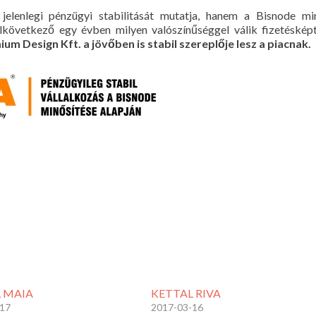
elenlegi pénzügyi stabilitását mutatja, hanem a Bisnode min
elkövetkező egy évben milyen valószínűséggel válik fizetéskép
ium Design Kft. a jövőben is stabil szereplője lesz a piacnak.
 MAIA
KETTAL RIVA
-17
2017-03-16