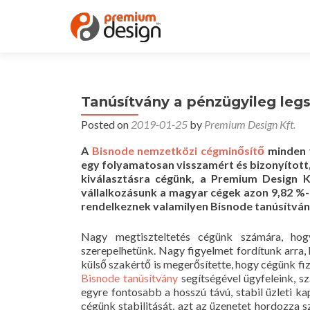
Tanúsítvány a pénzügyileg leg
Posted on
2019-01-25
by
Premium Design Kft.
A
Bisnode nemzetközi cégminősítő
minden v
egy folyamatosan visszamért és bizonyított, 
kiválasztásra cégünk, a Premium Design Kf
vállalkozásunk a magyar cégek azon 9,82 %-á
rendelkeznek valamilyen Bisnode tanúsítván
Nagy megtiszteltetés cégünk számára, hog
szerepelhetünk. Nagy figyelmet fordítunk arra, 
külső szakértő is megerősítette, hogy cégünk f
Bisnode tanúsítvány
segítségével ügyfeleink, sz
egyre fontosabb a hosszú távú, stabil üzleti k
cégünk stabilitását, azt az üzenetet hordozza 