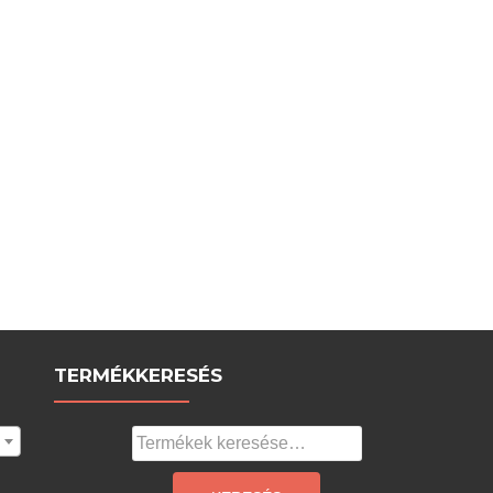
TERMÉKKERESÉS
Keresés
a
következőre: