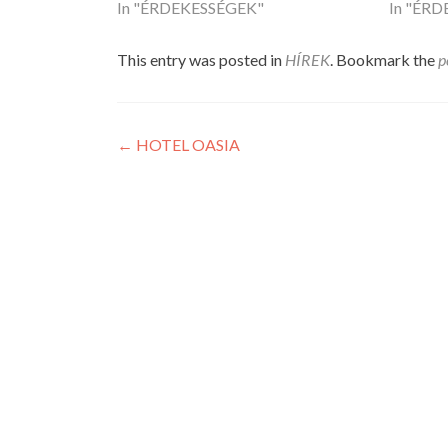
In "ÉRDEKESSÉGEK"
In "ÉR
This entry was posted in
HÍREK
. Bookmark the
p
Post
←
HOTEL OASIA
navigation