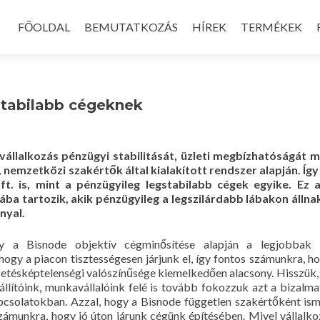
Skip
to
FŐOLDAL
BEMUTATKOZÁS
HÍREK
TERMÉKEK
content
stabilabb cégeknek
állalkozás pénzügyi stabilitását, üzleti megbízhatóságát mi
nemzetközi szakértők által kialakított rendszer alapján. Így
t. is, mint a pénzügyileg legstabilabb cégek egyike. Ez a
ba tartozik, akik pénzügyileg a legszilárdabb lábakon állna
nyal.
y a Bisnode objektív cégminősítése alapján a legjobbak 
hogy a piacon tisztességesen járjunk el, így fontos számunkra, h
izetésképtelenségi valószínűsége kiemelkedően alacsony. Hisszük,
állítóink, munkavállalóink felé is tovább fokozzuk azt a bizalma
apcsolatokban. Azzal, hogy a Bisnode független szakértőként ism
számunkra, hogy jó úton járunk cégünk építésében. Mivel vállalk