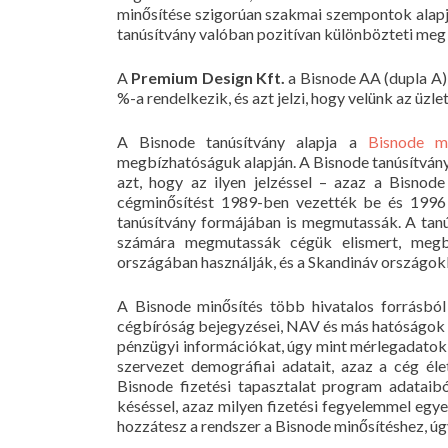
minősítése szigorúan szakmai szempontok alapján
tanúsítvány valóban pozitívan különbözteti meg
A
Premium Design Kft.
a Bisnode AA (dupla A)
%-a rendelkezik, és azt jelzi, hogy velünk az üz
A Bisnode tanúsítvány alapja a
Bisnode mi
megbízhatóságuk alapján. A Bisnode tanúsítvány me
azt, hogy az ilyen jelzéssel – azaz a Bisnod
cégminősítést 1989-ben vezették be és 1996 
tanúsítvány formájában is megmutassák. A tanú
számára megmutassák cégük elismert, megbíz
országában használják, és a Skandináv országok
A Bisnode minősítés több hivatalos forrásból
cégbíróság bejegyzései, NAV és más hatóságok ad
pénzügyi információkat, úgy mint mérlegadatok,
szervezet demográfiai adatait, azaz a cég éle
Bisnode fizetési tapasztalat program adataib
késéssel, azaz milyen fizetési fegyelemmel egyen
hozzátesz a rendszer a Bisnode minősítéshez, úg