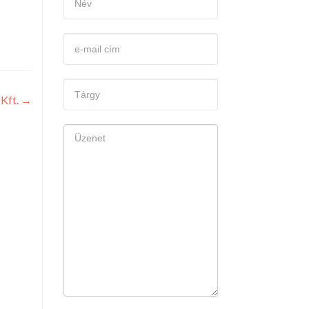
Kft.
→