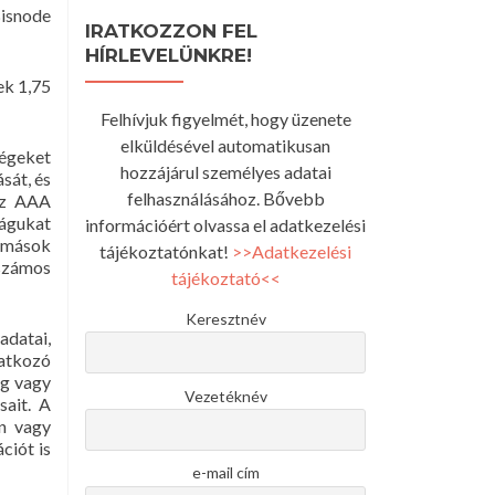
Bisnode
IRATKOZZON FEL
HÍRLEVELÜNKRE!
gek
1,75
Felhívjuk figyelmét, hogy üzenete
elküldésével automatikusan
égeket
hozzájárul személyes adatai
sát, és
felhasználásához. Bővebb
 Az AAA
ságukat
információért olvassa el adatkezelési
y mások
tájékoztatónkat!
>>Adatkezelési
számos
tájékoztató<<
Keresztnév
adatai,
natkozó
ég vagy
Vezetéknév
sait. A
en vagy
ciót is
e-mail cím