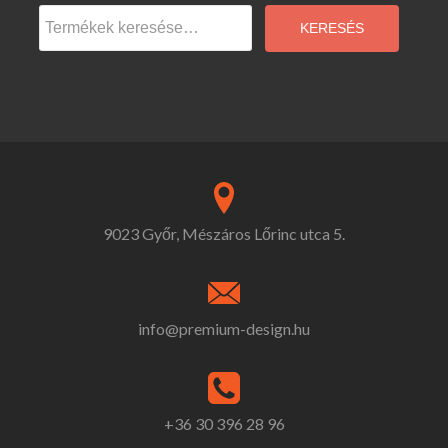
Keresés
a
KERESÉS
következőre:
9023 Győr, Mészáros Lőrinc utca 5.
info@premium-design.hu
+36 30 396 28 96